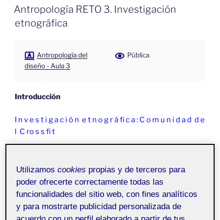
EL
Antropología RETO 3. Investigación
etnográfica
Antropología del
Pública
diseño - Aula 3
Introducción
I n v e s t i g a c i ó n e t n o g r á fi c a : C o m u n i d a d d e
l C ro s s fi t
En este informe, presento los resultados de una
investigación etnográfica que he realizado en la
Utilizamos
cookies
propias y de terceros para
comunidad de Crossfit en Cambrils, un pintoresco
poder ofrecerte correctamente todas las
pueblo costero de Cataluña. La etnografía se sumerge
funcionalidades del sitio web, con fines analíticos
en la vida cotidiana de las personas para capturar sus
y para mostrarte publicidad personalizada de
comportamientos, necesidades, deseos ‘ desafíos en
acuerdo con un perfil elaborado a partir de tus