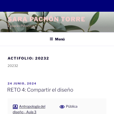
Saltar
SARA PACHÓN TORRE
al
Espacio Personal
contenido
Menú
ACTIFOLIO:
20232
20232
PUBLICADO
24 JUNIO, 2024
EL
RETO 4: Compartir el diseño
Antropología del
Pública
diseño - Aula 3